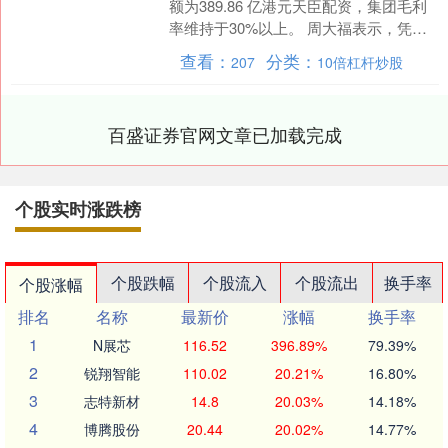
额为389.86 亿港元天臣配资，集团毛利
率维持于30%以上。 周大福表示，凭借
有效的门店优化及严谨的成本管理措施
查看：
分类：
207
10倍杠杆炒股
令成本....
百盛证券官网文章已加载完成
个股实时涨跌榜
个股跌幅
个股流入
个股流出
换手率
个股涨幅
排名
名称
最新价
涨幅
换手率
1
N展芯
116.52
396.89%
79.39%
2
锐翔智能
110.02
20.21%
16.80%
3
志特新材
14.8
20.03%
14.18%
4
博腾股份
20.44
20.02%
14.77%