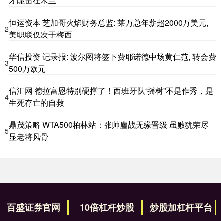
才能留在米兰
恒运资本 芝加哥火焰财务总监: 莱万总年薪超2000万美元,
2
美职联仅次于梅西
华信投资 记录报: 波尔图将签下费耶诺德中场黄仁范, 转会费
3
500万欧元
信汇网 德拉富恩特别硬撑了！西班牙队“摇树”不是作秀，是
4
生死存亡的自救
鼎茂策略 WTA500柏林站：张帅鏖战无缘晋级 虽败犹荣尽
5
显老将风骨
百盛证券官网
10倍杠杆炒股
炒股加杠杆平台