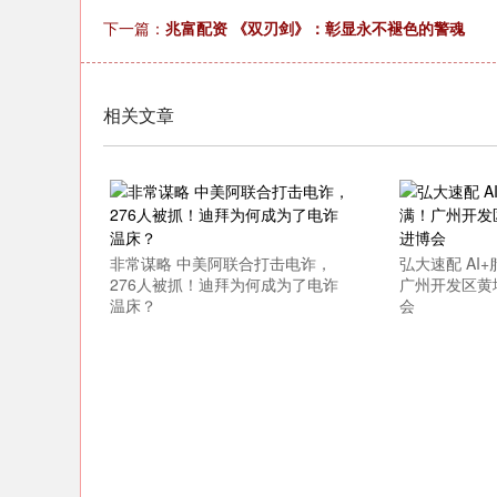
下一篇：
兆富配资 《双刃剑》：彰显永不褪色的警魂
上证指数
3940.04
.40
2.13%
39.68
1.
相关文章
非常谋略 中美阿联合打击电诈，
弘大速配 AI
276人被抓！迪拜为何成为了电诈
广州开发区黄
温床？
会