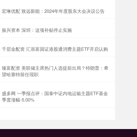
宏琳优配 致远新能：2024年年度股东大会决议公告
振兴资本 深圳：这项补贴停止实施
千层金配资 汇添富国证港股通消费主题ETF开启认购
臻富配资 美联储主席热门人选提前出局？特朗普：希
望哈塞特留任现职
盛多网 一季报点评：国泰中证内地运输主题ETF基金
季度涨幅-5.00%