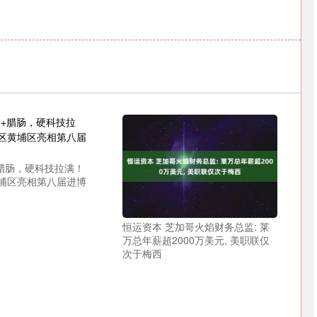
深证成指
14311.01
02%
200.89
1.42%
+腊肠，硬科技拉满！
埔区亮相第八届进博
恒运资本 芝加哥火焰财务总监: 莱
万总年薪超2000万美元, 美职联仅
次于梅西