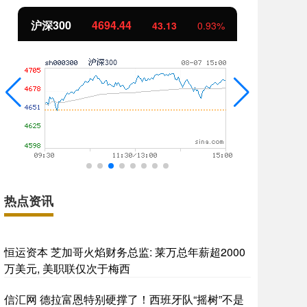
沪深300
4694.44
北
43.13
0.93%
热点资讯
恒运资本 芝加哥火焰财务总监: 莱万总年薪超2000
万美元, 美职联仅次于梅西
信汇网 德拉富恩特别硬撑了！西班牙队“摇树”不是