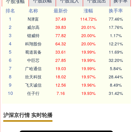
个股跌幅
个股流入
个股流出
换手率
个股涨幅
排名
名称
最新价
涨幅
换手率
1
N津富
37.49
114.72%
77.46%
2
威尔高
39.83
20.01%
17.76%
3
锴威特
77.82
20.00%
1.17%
4
科翔股份
64.32
20.00%
12.21%
5
蜀道装备
33.61
19.99%
11.69%
6
中巨芯
27.85
19.99%
32.20%
7
广哈通信
19.03
19.99%
5.84%
8
欣天科技
18.02
19.97%
28.44%
9
飞天诚信
12.56
19.96%
8.49%
10
任子行
7.16
19.93%
31.42%
沪深京行情 实时轮播