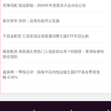
宏琳优配 致远新能：2024年年度股东大会决议公告
振兴资本 深圳：这项补贴停止实施
千层金配资 汇添富国证港股通消费主题ETF开启认购
臻富配资 美联储主席热门人选提前出局？特朗普：希望哈塞特
留任现职
盛多网 一季报点评：国泰中证内地运输主题ETF基金季度涨
幅-5.00%