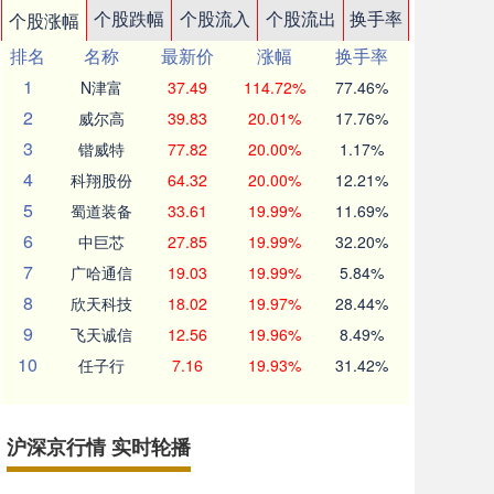
个股跌幅
个股流入
个股流出
换手率
个股涨幅
排名
名称
最新价
涨幅
换手率
1
N津富
37.49
114.72%
77.46%
2
威尔高
39.83
20.01%
17.76%
3
锴威特
77.82
20.00%
1.17%
4
科翔股份
64.32
20.00%
12.21%
5
蜀道装备
33.61
19.99%
11.69%
6
中巨芯
27.85
19.99%
32.20%
7
广哈通信
19.03
19.99%
5.84%
8
欣天科技
18.02
19.97%
28.44%
9
飞天诚信
12.56
19.96%
8.49%
10
任子行
7.16
19.93%
31.42%
沪深京行情 实时轮播