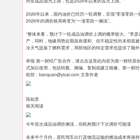
对应成品油为上调，也是2026年以来的首次上调。”
北证50
1122.88
85
-0.15%
3.42
0.30
2026年以来，国内油价已经历一轮调整，呈现“零涨零跌
2026年的调价格局将变为“一涨零跌一搁浅”。
“整体来看，预计下一轮成品油调价上调的概率较大。”李彦
产，同时，地缘局势近期虽有缓和、但不稳定性尚未彻底被
冷天气提振了燃料需求，局部地区的特定需求也提供了额外
举报 第一财经广告合作，请点击这里此内容为第一财经原
式加以使用，包括转载、摘编、复制或建立镜像。第一财经
权部：banquan@yicai.com 文章作者
陆如意
相关阅读
今年首次成品油调价搁浅，但机构预计下次调价可能涨
未来半个月内，居民驾车出行及物流运输的燃油成本将保持