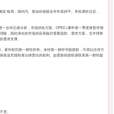
创业板指
3515.56
%
-19.58
-0.55%
一搁浅”格局，国内汽、柴油价格较去年年底持平。本轮调价过后，
进一步对记者分析，市场供给方面，OPEC+重申第一季度将暂停增
消除，因此潜在的市场供应风险仍需要提防。需求方面，北半球寒
的需求支撑。
创，著作权归第一财经所有。未经第一财经书面授权，不得以任何方
保留追究侵权者法律责任的权利。如需获得授权请联系第一财经版
不变。