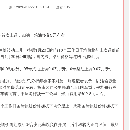
日期：2026-01-22 15:51:54
查看：190
油价波动上升，根据1月20日的前10个工作日平均价格与上次调价前
1月20日24时起，国内汽、柴油价格每吨均上涨85元。
.06元/升、95号汽油上调0.07元/升、0号柴油上调0.07元/升。
的增加。”隆众资讯分析师徐雯雯对第一财经记者表示，以油箱容量
油将多花3元左右。按市区百公里耗油7L-8L的车型，平均每行驶
输车辆而言，平均每行驶一百公里，燃油费用增加2.8元左右。
0个工作日国际原油价格加权平均价跟上一周期国际原油价格加权平
轮调价周期原油综合变化率以负向开局，后半段转为正向区间，最终