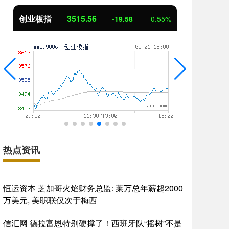
基金指数
7229.80
国
-1.63
-0.02%
热点资讯
恒运资本 芝加哥火焰财务总监: 莱万总年薪超2000
万美元, 美职联仅次于梅西
信汇网 德拉富恩特别硬撑了！西班牙队“摇树”不是