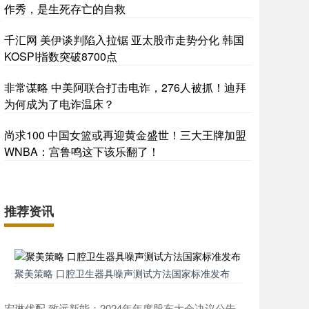
作秀，是生死存亡的自救
千汇网 美伊谈判陷入拉锯 亚太股市走势分化 韩国
KOSPI指数突破8700点
非常谋略 中美阿联合打击电诈，276人被抓！迪拜
为何成为了电诈温床？
尚求100 中国女篮或再迎黄金盛世！三大王牌加盟
WNBA：宫鲁鸣这下该乐翻了！
推荐资讯
聚美策略 口腔卫生器具噪声测试方法国家标准发布
宏琳优配 致远新能：2024年年度股东大会决议公告