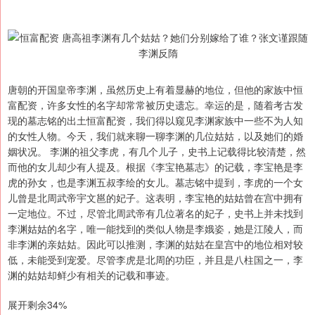
唐朝的开国皇帝李渊，虽然历史上有着显赫的地位，但他的家族中恒
富配资，许多女性的名字却常常被历史遗忘。幸运的是，随着考古发
现的墓志铭的出土恒富配资，我们得以窥见李渊家族中一些不为人知
的女性人物。今天，我们就来聊一聊李渊的几位姑姑，以及她们的婚
姻状况。 李渊的祖父李虎，有几个儿子，史书上记载得比较清楚，然
而他的女儿却少有人提及。根据《李宝艳墓志》的记载，李宝艳是李
虎的孙女，也是李渊五叔李绘的女儿。墓志铭中提到，李虎的一个女
儿曾是北周武帝宇文邕的妃子。这表明，李宝艳的姑姑曾在宫中拥有
一定地位。不过，尽管北周武帝有几位著名的妃子，史书上并未找到
李渊姑姑的名字，唯一能找到的类似人物是李娥姿，她是江陵人，而
非李渊的亲姑姑。因此可以推测，李渊的姑姑在皇宫中的地位相对较
低，未能受到宠爱。尽管李虎是北周的功臣，并且是八柱国之一，李
渊的姑姑却鲜少有相关的记载和事迹。
展开剩余34%