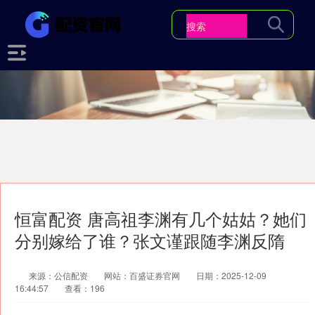
恒富配资 唐高祖李渊有几个姑姑？她们
分别嫁给了谁？张文谨跟随李渊反隋
来源：公信配资
网站：百盛证券官网
日期：2025-12-09
16:44:57
查看：196