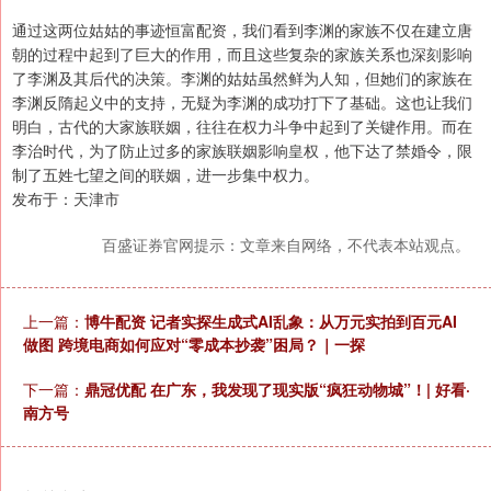
通过这两位姑姑的事迹恒富配资，我们看到李渊的家族不仅在建立唐
朝的过程中起到了巨大的作用，而且这些复杂的家族关系也深刻影响
了李渊及其后代的决策。李渊的姑姑虽然鲜为人知，但她们的家族在
李渊反隋起义中的支持，无疑为李渊的成功打下了基础。这也让我们
明白，古代的大家族联姻，往往在权力斗争中起到了关键作用。而在
李治时代，为了防止过多的家族联姻影响皇权，他下达了禁婚令，限
制了五姓七望之间的联姻，进一步集中权力。
发布于：天津市
百盛证券官网提示：文章来自网络，不代表本站观点。
上一篇：
博牛配资 记者实探生成式AI乱象：从万元实拍到百元AI
做图 跨境电商如何应对“零成本抄袭”困局？｜一探
下一篇：
鼎冠优配 在广东，我发现了现实版“疯狂动物城”！| 好看·
南方号