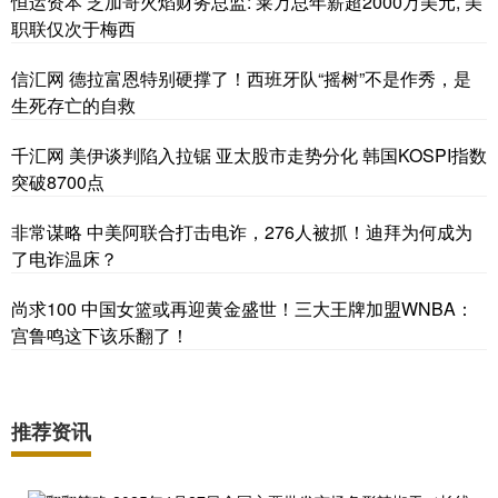
恒运资本 芝加哥火焰财务总监: 莱万总年薪超2000万美元, 美
职联仅次于梅西
信汇网 德拉富恩特别硬撑了！西班牙队“摇树”不是作秀，是
生死存亡的自救
千汇网 美伊谈判陷入拉锯 亚太股市走势分化 韩国KOSPI指数
突破8700点
非常谋略 中美阿联合打击电诈，276人被抓！迪拜为何成为
了电诈温床？
尚求100 中国女篮或再迎黄金盛世！三大王牌加盟WNBA：
宫鲁鸣这下该乐翻了！
推荐资讯