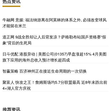
热点资讯
牛融网 意媒: 福法纳游离在阿莫林的体系之外, 必须改变球风
才能留在米兰
道正网 9战全胜却让人后背发凉？萨格勒布站国乒资格赛“假
象”背后的生死局
日斗优配 港股异动 | 美图公司(01357)早盘涨超15% 4月美图
旗下应用的海外总收入预计增长超四成
智赢策略 百济神州正在接近生命周期的一次切换
聚富人 快攻之王！詹姆斯场均5.7分联盟最高 近8年未跌出前
4+湖人官方庆祝
推荐资讯